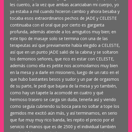
les cuento, a la vez que ambas acariciaban mi cuerpo, yo
ya estaba a mil cuando hicieron cambio y ahora besaba y
tocaba esos extraordinarios pechos de JADE y CELESTE
continuaba con el oral que por cierto es garganta
profunda, además atiende a los amiguitos muy bien; en
este tipo de masaje solo se termina con una de las
terapeutas así que previamente había elegido a CELESTE,
así que en un punto JADE salió de la cabina y se soltaron
los demonios señores, que rico es estar con CELESTE,
además como ella es petite nos acomodamos muy bien
en la mesa y a darle en misionero, luego de un rato en el
que hubo bastantes besos y sudor y un par de orgasmos
de su parte, le pedí que bajara de la mesa y yo también,
como hay un tapete la acomodé en cuatro y qué
hermoso trasero se carga sin duda, tenerla así y viendo
como seguía cubriendo su boca para no soltar a tope los
gemidos me excitó aún más, y así terminamos, en serio
que fue muy muy rico banda, les repito el precio por el
servicio 4 manos que es de 2500 y el individual también