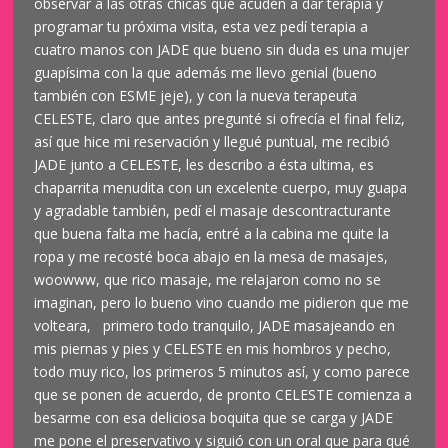
observar a las otras chicas que acuden a dar terapia y
programar tu próxima visita, esta vez pedí terapia a
cuatro manos con JADE que bueno sin duda es una mujer
guapísima con la que además me llevo genial (bueno
también con ESME jeje), y con la nueva terapeuta
CELESTE, claro que antes pregunté si ofrecía el final feliz,
así que hice mi reservación y llegué puntual, me recibió
JADE junto a CELESTE, les describo a ésta ultima, es
chaparrita menudita con un excelente cuerpo, muy guapa
y agradable también, pedí el masaje descontracturante
que buena falta me hacía, entré a la cabina me quite la
ropa y me recosté boca abajo en la mesa de masajes,
woowww, que rico masaje, me relajaron como no se
imaginan, pero lo bueno vino cuando me pidieron que me
volteara, primero todo tranquilo, JADE masajeando en
mis piernas y pies y CELESTE en mis hombros y pecho,
todo muy rico, los primeros 5 minutos así, y como parece
que se ponen de acuerdo, de pronto CELESTE comienza a
besarme con esa deliciosa boquita que se carga y JADE
me pone el preservativo y siguió con un oral que para qué